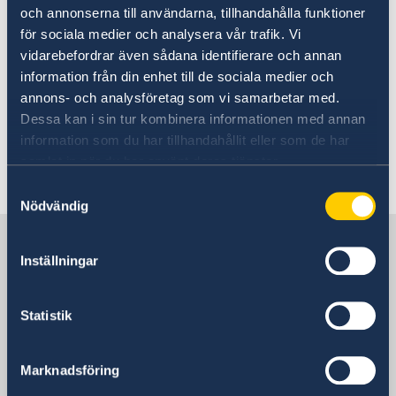
Going to Sweden?
och annonserna till användarna, tillhandahålla funktioner
Working in Sweden
för sociala medier och analysera vår trafik. Vi
Visiting Sweden
vidarebefordrar även sådana identifierare och annan
Moving to someone in Sweden
Working in Sweden
If you want to work in Sweden, in most
information från din enhet till de sociala medier och
Studying in Sweden
annons- och analysföretag som vi samarbetar med.
cases you need a work permit.
Dessa kan i sin tur kombinera informationen med annan
information som du har tillhandahållit eller som de har
More information is available at
samlat in när du har använt deras tjänster.
working in Sweden
.
Samtyckesval
Nödvändig
Sweden in Taiwan
Inställningar
Sweden's mission
Statistik
Thailand, Bangkok
Marknadsföring