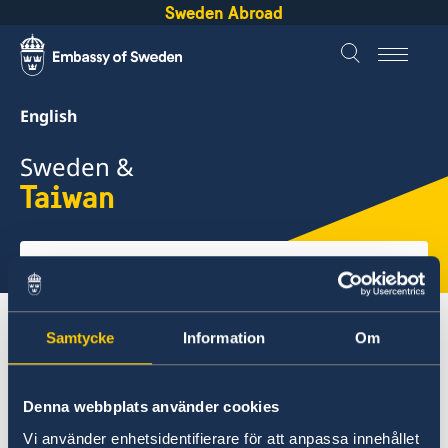
Sweden Abroad
English
Sweden &
Taiwan
Select
here
About Sweden
Taiwan
Going to Sweden?
Samtycke
Information
Om
Working in Sweden
Denna webbplats använder cookies
Taiwan
Vi använder enhetsidentifierare för att anpassa innehållet