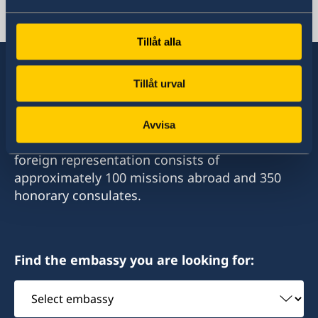
Swedish consulates
Tillåt alla
Tillåt urval
Sweden has diplomatic relations with almost
all states in the world, with embassies and
Avvisa
consulates in around half of these. Sweden's
foreign representation consists of
approximately 100 missions abroad and 350
honorary consulates.
Find the embassy you are looking for:
Select
embassy