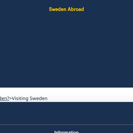
Sweden Abroad
den?
Visiting Sweden
Visiting Sweden
Information