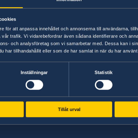
Taiwanese citizens holding a passport 
cookies
not require a visa to visit Sweden for l
e för att anpassa innehållet och annonserna till användarna, tillh
vår trafik. Vi vidarebefordrar även sådana identifierare och anna
More information is available at
visiting Swede
nnons- och analysföretag som vi samarbetar med. Dessa kan i sin
har tillhandahållit eller som de har samlat in när du har använt 
Inställningar
Statistik
Swedish consulates
Tillåt urval