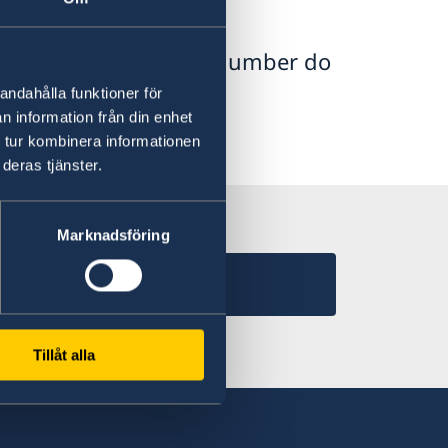
with an identity card number do
ess than 90 days.
andahålla funktioner för
n information från din enhet
n
.
 tur kombinera informationen
deras tjänster.
Marknadsföring
Tillåt alla