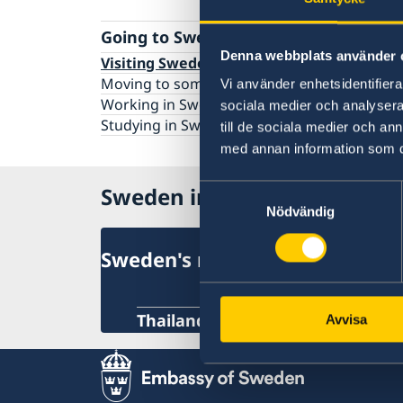
Going to Sweden?
Denna webbplats använder 
Visiting Sweden
Moving to someone in Sweden
Vi använder enhetsidentifierar
Working in Sweden
sociala medier och analysera 
Studying in Sweden
till de sociala medier och a
med annan information som du 
Sweden in Taiwan
Samtyckesval
Nödvändig
Sweden's mission
Thailand, Bangkok
Avvisa