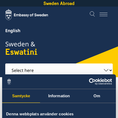
Sweden Abroad
English
Sweden &
Eswatini
Select
here
About Sweden
Eswatini
Going to Sweden?
Studying in Sweden
Samtycke
Information
Om
Eswatini
Denna webbplats använder cookies