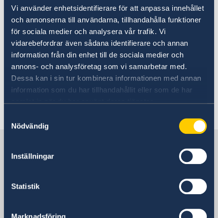
Going to Sweden?
Vi använder enhetsidentifierare för att anpassa innehållet
Study in Sweden
Visa and Residence, Work and Student Permits for
och annonserna till användarna, tillhandahålla funktioner
Sweden
för sociala medier och analysera vår trafik. Vi
EES
In order to study in Sweden, you must have a
vidarebefordrar även sådana identifierare och annan
Visiting Sweden
residence permit.
information från din enhet till de sociala medier och
annons- och analysföretag som vi samarbetar med.
Moving to someone in Sweden
Dessa kan i sin tur kombinera informationen med annan
Apply for a residence permit
Working in Sweden
Read more about how to apply for a permit for
information som du har tillhandahållit eller som de har
studies or to work as a doctoral student at
Studying in Sweden
samlat in när du har använt deras tjänster.
Swedish Migration Agency
.
Scholarship
Business and trade with Sweden -
Samtyckesval
Eswatini
Nödvändig
Business Anti-Corruption Portal
Sweden in Eswatini
Swedish companies in Eswatini
Inställningar
SWEDEN'S MISSION
Statistik
Mozambique, Maputo
Marknadsföring