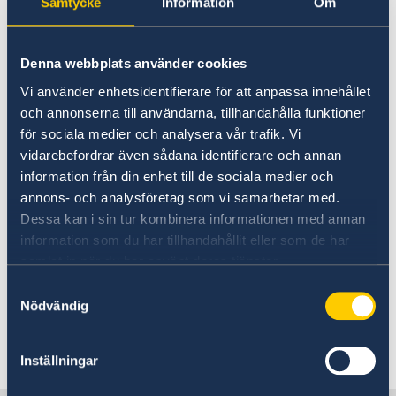
Samtycke
Information
Om
Sweden
study in Sweden?
Eswatini
EES
Business Anti-Corruption Portal
Visiting Sweden
Swedish companies in Eswatini
The Consulate does not offer any scholarships.
Denna webbplats använder cookies
Moving to someone in Sweden
Vi använder enhetsidentifierare för att anpassa innehållet
Apply for a residence permit
Working in Sweden
och annonserna till användarna, tillhandahålla funktioner
Please check the following websites for
Studying in Sweden
för sociala medier och analysera vår trafik. Vi
scolarships to study in Sweden.
Scholarship
vidarebefordrar även sådana identifierare och annan
information från din enhet till de sociala medier och
Study in Sweden,
Swedish institute
,
annons- och analysföretag som vi samarbetar med.
Erasmus Mundus Joint Masters
.
Dessa kan i sin tur kombinera informationen med annan
information som du har tillhandahållit eller som de har
On these pages you can find all the information
samlat in när du har använt deras tjänster.
of the scolarships available and the
Samtyckesval
requirments to obtain them.
Nödvändig
Last updated 15 Sep 2021, 12.12 PM
Inställningar