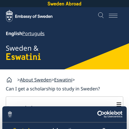
Sweden Abroad
English
Português
Sweden &
Eswatini
About Sweden
Eswatini
Can I get a scholarship to study in Sweden?
Eswatini
Going to Sweden?
Can I get a scholarship to
Visa and Residence, Work and Student Permits for
Business and trade with Sweden -