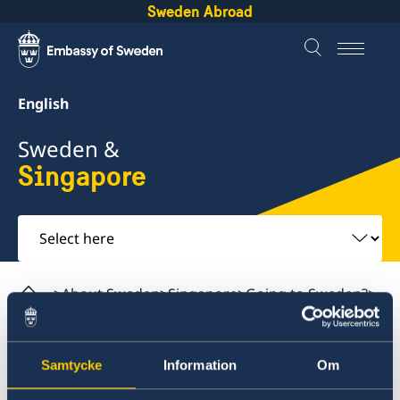
Sweden Abroad
English
Sweden &
Singapore
Select
here
About Sweden
Singapore
Going to Sweden?
Visiting Sweden
Samtycke
Information
Om
Singapore