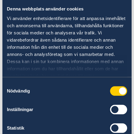
Going to Sweden?
Visiting Sweden
Denna webbplats använder cookies
Visiting Sweden
Vi använder enhetsidentifierare för att anpassa innehållet
Apply for a visa
och annonserna till användarna, tillhandahålla funktioner
If you are visiting Sweden and are a
Work, Study, and Residence Permits
för sociala medier och analysera vår trafik. Vi
citizen of a non-EU country, you may
vidarebefordrar även sådana identifierare och annan
need a visa. A visa is a permit to travel
information från din enhet till de sociala medier och
to and stay in a country for a
annons- och analysföretag som vi samarbetar med.
Dessa kan i sin tur kombinera informationen med annan
maximum of 90 days. If you intend to
information som du har tillhandahållit eller som de har
stay in Sweden for longer than 90 days
samlat in när du har använt deras tjänster.
you will need a visitors’ residence
Samtyckesval
permit.
Nödvändig
Citizens from the following countries/territories
Inställningar
require a visa when entering Sweden,
check the list
.
Statistik