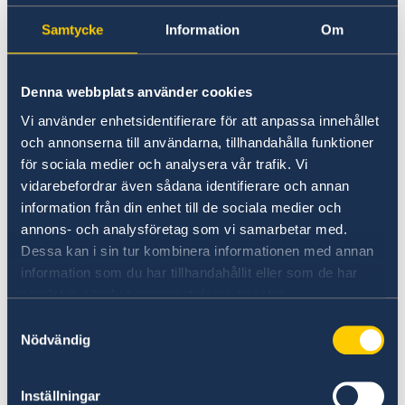
Going to Sweden?
Working in Sweden
Samtycke
Information
Om
Visiting Sweden
Moving to someone in Sweden
No local information is currently available.
Apply for a residence permit
Working in Sweden
Denna webbplats använder cookies
Please contact the Embassy for information on
Studying in Sweden
Vi använder enhetsidentifierare för att anpassa innehållet
any local conditions. A link to the Embassy is
och annonserna till användarna, tillhandahålla funktioner
found at the bottom of the page.
för sociala medier och analysera vår trafik. Vi
vidarebefordrar även sådana identifierare och annan
information från din enhet till de sociala medier och
Basic information about: Working in
annons- och analysföretag som vi samarbetar med.
Sweden
Dessa kan i sin tur kombinera informationen med annan
information som du har tillhandahållit eller som de har
Basic information applicable to all countries is
samlat in när du har använt deras tjänster.
available here. In some countries, additional
Samtyckesval
conditions also apply – for more information,
Nödvändig
select a country from the 'Select Country Here'
drop-down list.
Inställningar