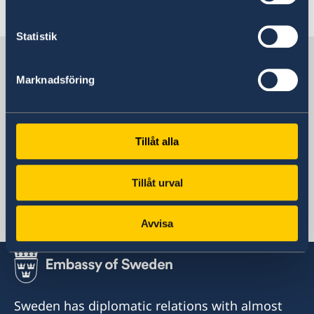
Read more
Statistik
Sweden in Seychelles
Marknadsföring
Sweden's embassy
Tillåt alla
Kenya, Nairobi
Tillåt urval
Swedish consulates
Avvisa
Seychellerna
Consulate of Sweden
Honorary Consul Chrystold Chetty
Trinanon Apartments, A12 Block A, Seret Road
Sweden has diplomatic relations with almost