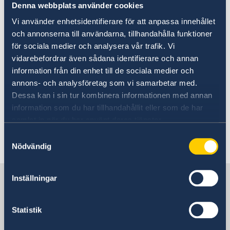
Going to Sweden
Denna webbplats använder cookies
Business relations
Visiting Sweden
Vi använder enhetsidentifierare för att anpassa innehållet
Less than 90 days – apply for a visa
Work, Study, and Residence Permits
Business Sweden
Are you planning to work, study, or
och annonserna till användarna, tillhandahålla funktioner
More than 90 days – apply for a visitor’s permit
Report trade barriers
för sociala medier och analysera vår trafik. Vi
visit Sweden? Whether you're aiming
Trade between Sweden and the Philippines
vidarebefordrar även sådana identifierare och annan
to advance your career, pursue higher
information från din enhet till de sociala medier och
education, or simply explore the rich
annons- och analysföretag som vi samarbetar med.
culture and stunning landscapes of
Dessa kan i sin tur kombinera informationen med annan
information som du har tillhandahållit eller som de har
this beautiful country, we have
samlat in när du har använt deras tjänster.
gathered some useful information to
Samtyckesval
help you get started on your journey.
Nödvändig
Sweden in Philippines
Inställningar
Statistik
Sweden's embassy