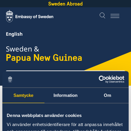
Sweden Abroad
English
Sweden &
Papua New Guinea
Select
here
Samtycke
Information
Om
About Sweden
Papua New Guinea
Going to Sweden?
Denna webbplats använder cookies
Papua New Guinea
Vi använder enhetsidentifierare för att anpassa innehållet