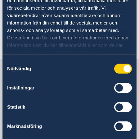
och annonserna till användarna, tillhandahålla funktioner
Going to Sweden?
Going to Sweden
för sociala medier och analysera vår trafik. Vi
Visiting Sweden
Business and trade with Sweden
vidarebefordrar även sådana identifierare och annan
Studying in Sweden
information från din enhet till de sociala medier och
Working in Sweden
Here you find information about
annons- och analysföretag som vi samarbetar med.
Moving to someone in Sweden
visiting, moving, studying, and
Dessa kan i sin tur kombinera informationen med annan
GDPR request
information som du har tillhandahållit eller som de har
working in Sweden.
samlat in när du har använt deras tjänster.
Samtyckesval
Sweden in Papua New Guinea
Nödvändig
Inställningar
Sweden's mission abroad
Statistik
Indonesia, Jakarta
Marknadsföring
Swedish consulates