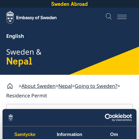
Sweden Abroad
English
Sweden &
Nepal
About Sweden
Nepal
Going to Sweden?
Residence Permit
Nepal
Going to Sweden?
Residence Pemit
Samtycke
Information
Om
Visiting Sweden