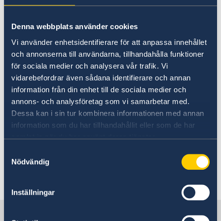
Basic and important facts
Residence Permit
For details regarding Moving to
Apply for a Visa
Denna webbplats använder cookies
someone in Sweden, Working in
Checklist for Visa applications
Vi använder enhetsidentifierare för att anpassa innehållet
Fees
Sweden and Studying in Sweden,
och annonserna till användarna, tillhandahålla funktioner
kindly check information available
för sociala medier och analysera vår trafik. Vi
under section for Indian applicants.
vidarebefordrar även sådana identifierare och annan
information från din enhet till de sociala medier och
annons- och analysföretag som vi samarbetar med.
Biometrics for residence permit
Dessa kan i sin tur kombinera informationen med annan
applications has to be submitted at the
information som du har tillhandahållit eller som de har
Embassy of Sweden in New Delhi
samlat in när du har använt deras tjänster.
during migration section's opening hours.
Information regarding migration section's
Samtyckesval
Nödvändig
opening hours can be checked on our Embassy
of Sweden in India
webpage
.
Inställningar
Sweden in Nepal