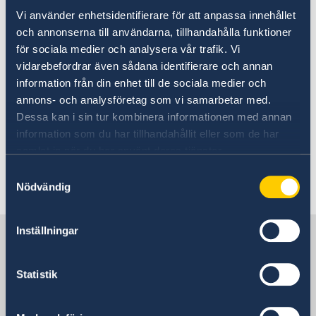
Going to Sweden?
Vi använder enhetsidentifierare för att anpassa innehållet
Moving to someone in
Passport Check
och annonserna till användarna, tillhandahålla funktioner
Sweden
Visiting Sweden
för sociala medier och analysera vår trafik. Vi
vidarebefordrar även sådana identifierare och annan
Apply for a Visa
Moving to someone in Sweden
information från din enhet till de sociala medier och
Business and conference visits
Working in Sweden
In order to join your family or relative in
If you have recieved a visa
annons- och analysföretag som vi samarbetar med.
Studying in Sweden
Sweden, you must have a residence permit.
Dessa kan i sin tur kombinera informationen med annan
information som du har tillhandahållit eller som de har
Read more at
Swedish Migration Agency
samlat in när du har använt deras tjänster.
about how to apply for yourself and on behalf
Samtyckesval
of your child.
Nödvändig
Inställningar
Sweden in Mauritania
Statistik
Sweden's mission