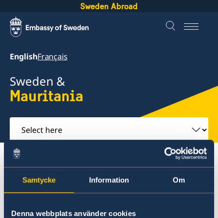
Sweden Abroad
English
Français
Sweden &
Mauritania
Select
here
About Sweden
Mauritania
Going to Sweden?
Moving to someone in Sweden
Samtycke
Information
Om
Mauritania
Denna webbplats använder cookies