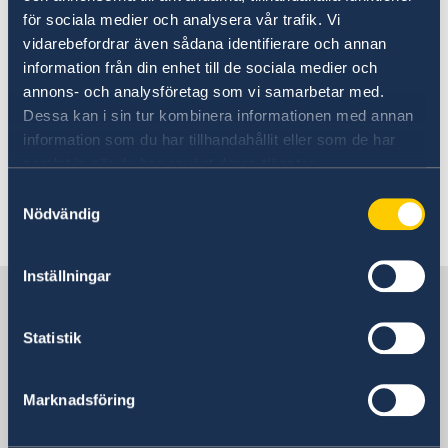
Going to Sweden?
för sociala medier och analysera vår trafik. Vi
Studying in Sweden
Passport Check
vidarebefordrar även sådana identifierare och annan
information från din enhet till de sociala medier och
Visiting Sweden
In order to study in Sweden, you must have a
annons- och analysföretag som vi samarbetar med.
Apply for a Visa
Moving to someone in Sweden
residence permit.
Dessa kan i sin tur kombinera informationen med annan
Business and conference visits
Working in Sweden
information som du har tillhandahållit eller som de har
If you have recieved a visa
Study in Sweden
samlat in när du har använt deras tjänster.
Read more about how to apply for a permit for
studies or to work as a doctoral student at
Samtyckesval
Nödvändig
Swedish Migration Agency
.
Inställningar
Sweden in Mali
Statistik
Sweden's mission
Marknadsföring
Sénégal, Dakar