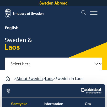
Sweden Abroad
English
Sweden &
Laos
Select
here
About Sweden
Laos
Sweden in Laos
Laos
Sweden in Laos
Samtycke
Information
Om