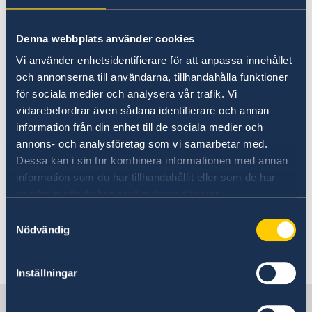
Sweden in Laos
Going to Sweden?
Visiting Sweden
Business and trade with Sweden
Denna webbplats använder cookies
The Embassy of Sweden in Thailand is
Moving to someone in Sweden
Vi använder enhetsidentifierare för att anpassa innehållet
Working in Sweden
responsible for all Embassy matters
och annonserna till användarna, tillhandahålla funktioner
Study in Sweden
regarding Laos. The Ambassador of
för sociala medier och analysera vår trafik. Vi
Sweden to Thailand is also accredited
vidarebefordrar även sådana identifierare och annan
information från din enhet till de sociala medier och
to Laos. Previously, the Embassy had a
annons- och analysföretag som vi samarbetar med.
section focusing on development
Dessa kan i sin tur kombinera informationen med annan
Cooperation based in Vientiane, Laos.
information som du har tillhandahållit eller som de har
This office was closed on 8 July 2010.
samlat in när du har använt deras tjänster.
Sweden has now officially open an
Samtyckesval
Nödvändig
Honorary Consulate in Laos the 19th
of May 2011.
Inställningar
Sweden in Laos