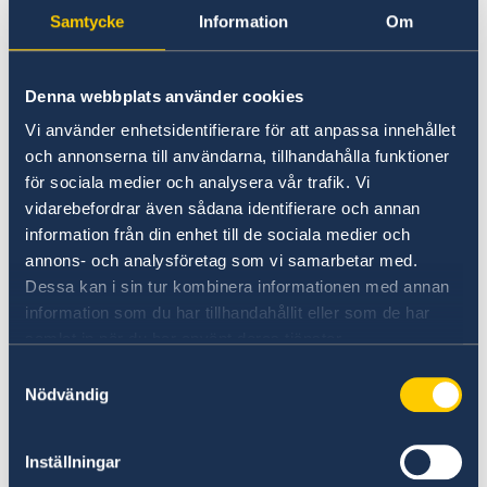
Going to Sweden?
Samtycke
Information
Om
Working in Sweden
Visiting Sweden
Moving to someone in Sweden
Working in Sweden
No local information is currently available.
Denna webbplats använder cookies
Studying in Sweden
Please contact the Embassy for information on
Vi använder enhetsidentifierare för att anpassa innehållet
any local conditions. A link to the Embassy is
och annonserna till användarna, tillhandahålla funktioner
found at the bottom of the page.
för sociala medier och analysera vår trafik. Vi
vidarebefordrar även sådana identifierare och annan
information från din enhet till de sociala medier och
Basic information about: Working in
annons- och analysföretag som vi samarbetar med.
Sweden
Dessa kan i sin tur kombinera informationen med annan
information som du har tillhandahållit eller som de har
samlat in när du har använt deras tjänster.
Basic information applicable to all countries is
available here. In some countries, additional
Samtyckesval
Nödvändig
conditions also apply – for more information,
select a country from the 'Select Country Here'
drop-down list.
Inställningar