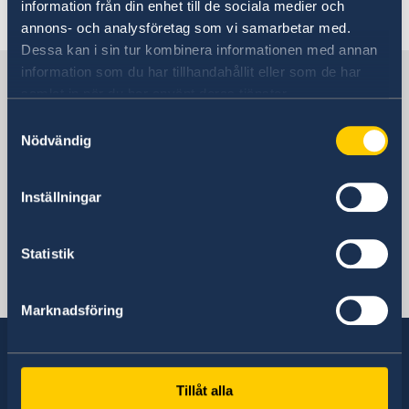
Going to Sweden
information från din enhet till de sociala medier och
Visiting Sweden
annons- och analysföretag som vi samarbetar med.
Moving to someone in Sweden
Dessa kan i sin tur kombinera informationen med annan
information som du har tillhandahållit eller som de har
Sweden in Côte d'Ivoire
samlat in när du har använt deras tjänster.
Samtyckesval
Sweden's mission
Nödvändig
Inställningar
Côte d'Ivoire, Stockholm
Statistik
Swedish consulates
Abidjan
Marknadsföring
Telephone number:
+225 27 21 31 25 96
Tillåt alla
Sweden has diplomatic relations with almost