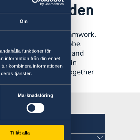
e with Sweden
Om
wn for reliability, teamwork,
ht after around the globe.
the form of embassies and
andahålla funktioner för
n information från din enhet
wcase these strengths in
 tur kombinera informationen
building the future together
deras tjänster.
Marknadsföring
Tillåt alla