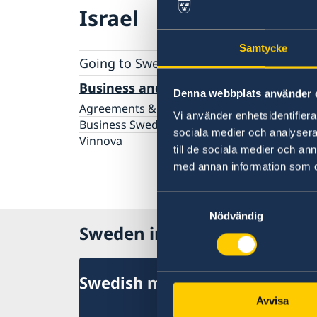
Israel
Samtycke
Going to Sweden?
Visiting Sweden
Business and trade with Sweden
Denna webbplats använder 
Moving to someone in Sweden
Agreements & cooperation
Working in Sweden
Vi använder enhetsidentifierar
Business Sweden
Studying in Sweden
sociala medier och analysera 
Vinnova
Valid travel documents
till de sociala medier och a
Travel with pets to Sweden
med annan information som du 
Samtyckesval
Nödvändig
Sweden in Israel
Swedish missions to the count
Avvisa