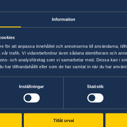
Business and trad
Information
Sweden and Swedish companies are kno
cookies
and creativity – qualities that are soug
Sweden’s 102 diplomatic missions, in 
e för att anpassa innehållet och annonserna till användarna, tillh
vår trafik. Vi vidarebefordrar även sådana identifierare och anna
consulates across the world, help sho
nnons- och analysföretag som vi samarbetar med. Dessa kan i sin
meetings with new markets. Sweden is 
har tillhandahållit eller som de har samlat in när du har använt 
with the world – Made with Sweden.
Inställningar
Statistik
Swedish consulates
ry
Tillåt urval
Haifa