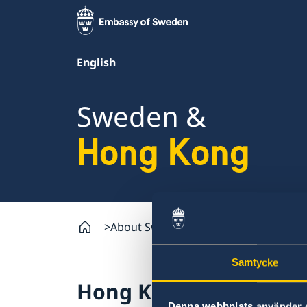
English
Sweden &
Hong Kong
About Sweden
Hong Kong
Human ri
Samtycke
Hong Kong
Denna webbplats använder 