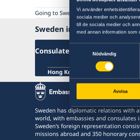
Vi använder enhetsidentifierar
Going to Sweden?
sociala medier och analysera 
Guide: Applying for a residence permit
till de sociala medier och a
Sweden in Hong Kong
Working Holiday Scheme
med annan information som du 
Visiting Sweden
Moving to someone in Sweden
Samtyckesval
Consulate-General
Working in Sweden
Nödvändig
Studying in Sweden
Hong Kong
Avvisa
Sweden has diplomatic relations with al
world, with embassies and consulates i
Sweden's foreign representation consis
missions abroad and 350 honorary cons