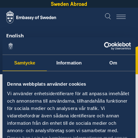
Sweden Abroad
English
Sweden &
Hong Kong
Samtycke
Information
Om
Denna webbplats använder cookies
About Sweden
Hong Kong
Vi använder enhetsidentifierare för att anpassa innehållet
Democratic governance
och annonserna till användarna, tillhandahålla funktioner
för sociala medier och analysera vår trafik. Vi
Hong Kong
vidarebefordrar även sådana identifierare och annan
information från din enhet till de sociala medier och
Going to Sweden?
Democratic governance
annons- och analysföretag som vi samarbetar med.
Guide: Applying for a residence permit
Dessa kan i sin tur kombinera informationen med annan