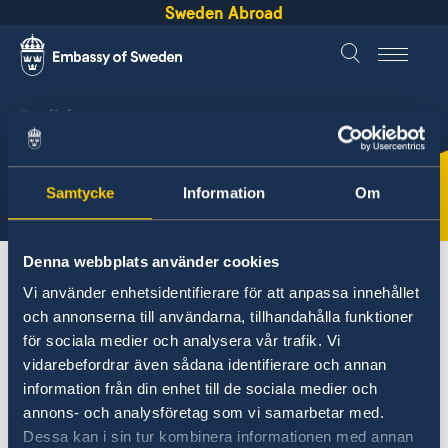
Sweden Abroad
English
Sweden &
Hong Kong
Samtycke
Information
Om
Denna webbplats använder cookies
About Sweden
Hong Kong
Cultural heritage
Vi använder enhetsidentifierare för att anpassa innehållet
och annonserna till användarna, tillhandahålla funktioner
för sociala medier och analysera vår trafik. Vi
Hong Kong
vidarebefordrar även sådana identifierare och annan
Going to Sweden?
information från din enhet till de sociala medier och
Cultural heritage
annons- och analysföretag som vi samarbetar med.
Guide: Applying for a residence permit
Working Holiday Scheme
Dessa kan i sin tur kombinera informationen med annan