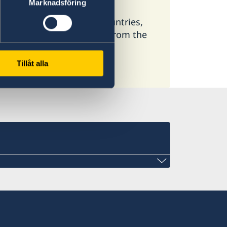
Marknadsföring
 available here. In some countries,
ormation, select a country from the
Tillåt alla
l