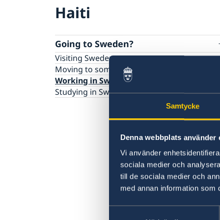
Haiti
Going to Sweden?
Visiting Sweden
Moving to someone in Sweden
Working in Sweden
Studying in Sweden
Samtycke
Denna webbplats använder 
Vi använder enhetsidentifierar
sociala medier och analysera 
till de sociala medier och a
med annan information som du 
Samtyckesval