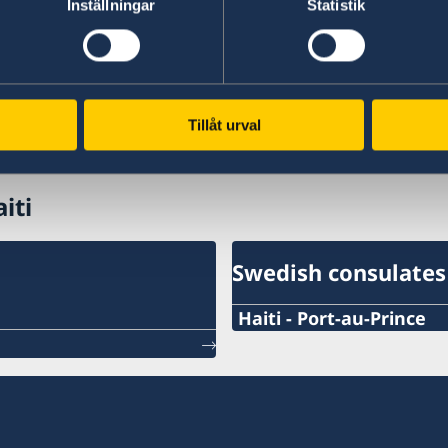
Inställningar
Statistik
Basic information applicable to all countries is
additional conditions also apply – for more inf
'Select Country Here' drop-down list.
Tillåt urval
Read more
iti
Swedish consulates
Haiti - Port-au-Prince
Cellphone Number Consu
+509-3702-4654
Email Address Consulate