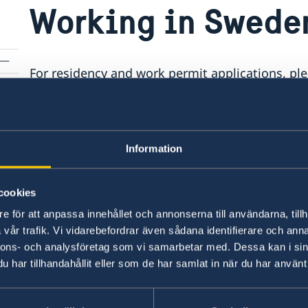
Working in Swede
For residency and work permit applications, ple
embassies:
Embassy of Sweden in Bogota
Information
Embassy of Sweden in Guatemala
cookies
Embassy of Sweden in Havanna
e för att anpassa innehållet och annonserna till användarna, tillh
vår trafik. Vi vidarebefordrar även sådana identifierare och anna
Embassy of Sweden in Washington
nnons- och analysföretag som vi samarbetar med. Dessa kan i sin
har tillhandahållit eller som de har samlat in när du har använt 
Basic information about: Working in Sw