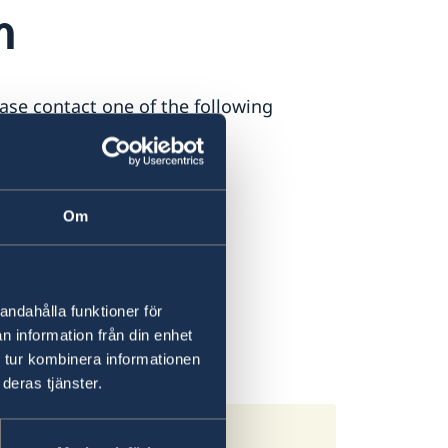
n
ase contact one of the following
Om
andahålla funktioner för
n information från din enhet
 tur kombinera informationen
deras tjänster.
eden