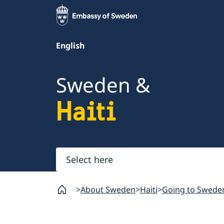
English
Sweden &
Haiti
Select
here
About Sweden
Haiti
Going to Swede