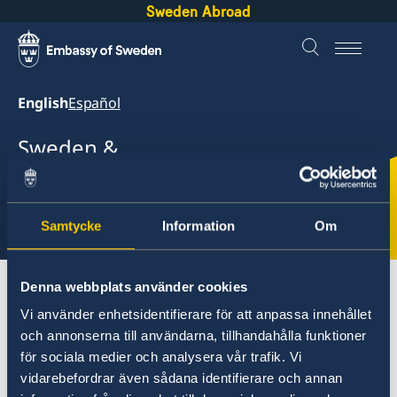
Sweden Abroad
English
Español
Sweden &
Guatemala
Select
Samtycke
Information
Om
here
Denna webbplats använder cookies
About Sweden
Guatemala
Going to Sweden?
Vi använder enhetsidentifierare för att anpassa innehållet
och annonserna till användarna, tillhandahålla funktioner
Guatemala
för sociala medier och analysera vår trafik. Vi
vidarebefordrar även sådana identifierare och annan
Going to Sweden?