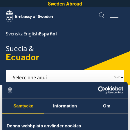
Sweden Abroad
Svenska
English
Español
Suecia &
Ecuador
Seleccione
aquí
Sobre suecia
Ecuador
Viajar a Suecia
Samtycke
Information
Om
Ecuador
Denna webbplats använder cookies
Viajar a Suecia