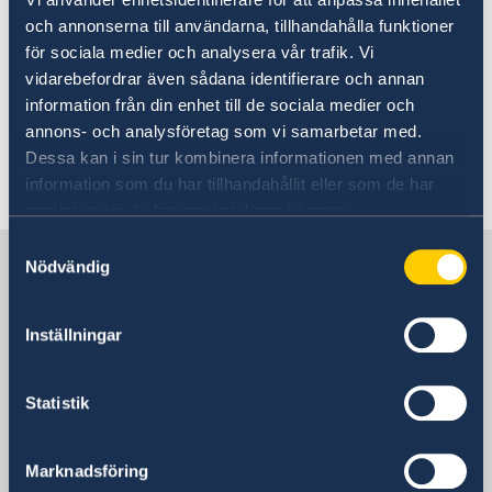
Going to Sweden?
och annonserna till användarna, tillhandahålla funktioner
Working in Sweden
Visiting Sweden
för sociala medier och analysera vår trafik. Vi
Moving to someone in Sweden
vidarebefordrar även sådana identifierare och annan
Working in Sweden
No local information is currently available.
information från din enhet till de sociala medier och
Studying in Sweden
Please contact the Embassy for information on
annons- och analysföretag som vi samarbetar med.
any local conditions. A link to the Embassy is
Dessa kan i sin tur kombinera informationen med annan
found at the bottom of the page.
information som du har tillhandahållit eller som de har
samlat in när du har använt deras tjänster.
Samtyckesval
Sweden in Djibouti
Nödvändig
Inställningar
Sweden's mission
Statistik
Ethiopia, Addis Ababa
Marknadsföring
Swedish consulates