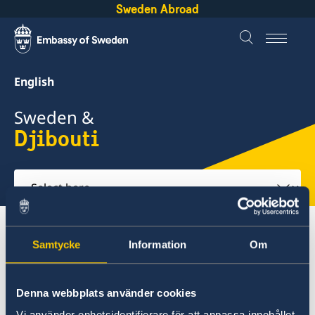
Sweden Abroad
English
Sweden &
Djibouti
Select
here
About Sweden
Djibouti
Going to Sweden?
Samtycke
Information
Om
Working in Sweden
Denna webbplats använder cookies
Djibouti
Vi använder enhetsidentifierare för att anpassa innehållet