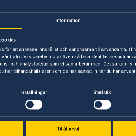
Visiting Sweden
Information
If you are a citizen of a country outsid
cookies
Sweden (and the other Schengen countr
e för att anpassa innehållet och annonserna till användarna, tillh
a visa. A visa is a permit to travel and
vår trafik. Vi vidarebefordrar även sådana identifierare och anna
of 90 days. If you intend to stay for lo
nnons- och analysföretag som vi samarbetar med. Dessa kan i sin
a visitor's residence permit.
har tillhandahållit eller som de har samlat in när du har använt 
Read more on how you can apply for a Schenge
Inställningar
Statistik
Tillåt urval