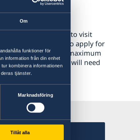
Om
e the EU and you want to visit
ies), you may need to apply for
andahålla funktioner för
 stay in a country for a maximum
n information från din enhet
nger than 90 days, you will need
 tur kombinera informationen
deras tjänster.
n visa to Sweden.
Marknadsföring
Tillåt alla