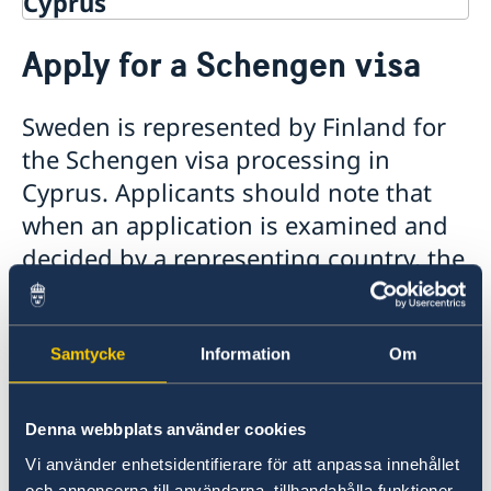
Cyprus
Visiting or moving to Sweden?
Apply for a Schengen visa
Visiting Sweden
Apply for a Schengen visa
Visits longer than 90 days
Sweden is represented by Finland for
Moving to someone in Sweden
the Schengen visa processing in
EU citizens and long-term EU residents
Cyprus. Applicants should note that
GDPR request
when an application is examined and
Working in Sweden
Studying in Sweden
decided by a representing country, the
decision will primarily follow the
guidelines of that representing
country.
Samtycke
Information
Om
Schengen visa customers for Sweden are
Denna webbplats använder cookies
served at
VFS Global Visa Application Centre Nicosia
Vi använder enhetsidentifierare för att anpassa innehållet
och annonserna till användarna, tillhandahålla funktioner