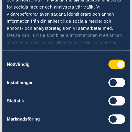
för sociala medier och analysera vår trafik. Vi
Bookings are made online:
vidarebefordrar även sådana identifierare och annan
book an appointment
information från din enhet till de sociala medier och
annons- och analysföretag som vi samarbetar med.
Practical information for visa applicants can be
Dessa kan i sin tur kombinera informationen med annan
found on
Embassy of Finland's homepage.
information som du har tillhandahållit eller som de har
samlat in när du har använt deras tjänster.
Helpline:
Samtyckesval
Nödvändig
Please contact VFS Global Visa Centre for any
questions regarding Sweden visa process
Inställningar
Phone:+357 22008792
Statistik
Email:
info.FinlandCyprus@vfshelpline.com
Marknadsföring