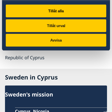
Address:
Tillåt alla
MPM Building
Tillåt urval
11Digeni Akrita 2nd floor
Avvisa
Ayios Antonios 1055 Nicosia
Republic of Cyprus
Sweden in Cyprus
Sweden's mission
Cyprus, Nicosia