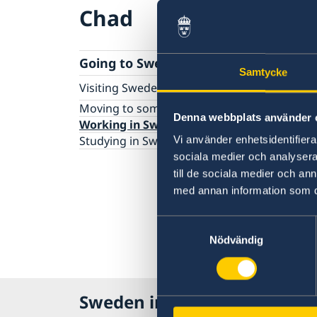
Chad
Going to Sweden?
Samtycke
Visiting Sweden
Apply for a Visa
Moving to someone in Sweden
Denna webbplats använder 
Working in Sweden
Studying in Sweden
Vi använder enhetsidentifierar
sociala medier och analysera 
till de sociala medier och a
med annan information som du 
Samtyckesval
Nödvändig
Sweden in Chad