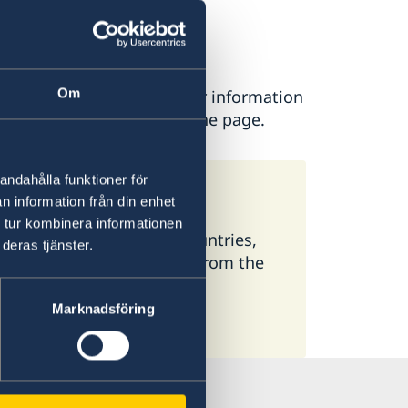
n
Om
ease contact the Embassy for information
is found at the bottom of the page.
andahålla funktioner för
eden
n information från din enhet
 tur kombinera informationen
 available here. In some countries,
deras tjänster.
ormation, select a country from the
Marknadsföring