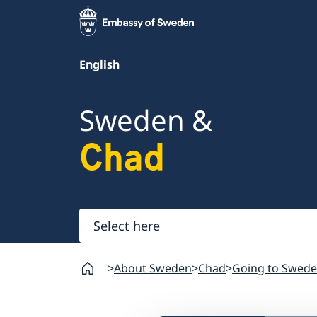
English
Sweden &
Chad
Select
here
About Sweden
Chad
Going to Swede