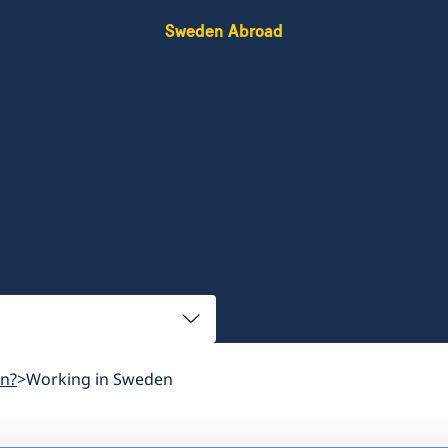
Sweden Abroad
n?
Working in Sweden