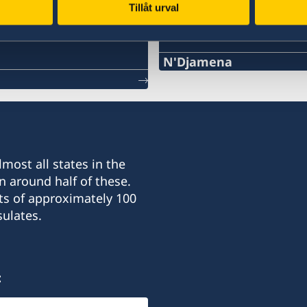
Tillåt urval
Swedish consulates
N'Djamena
Telephone 1:
+235 63 74 88 49
Telephone 2:
most all states in the
+235 66 30 67 41
n around half of these.
ts of approximately 100
E-mail:
ulates.
sddurand@hotmail.fr
Honorary Consul:
:
Sara Durand