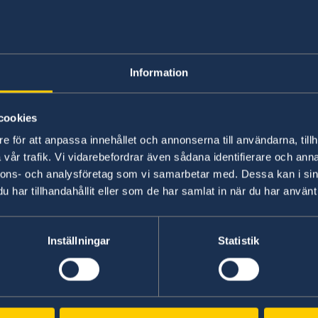
Working in Swede
Information
No local information is currently available. Pl
on any local conditions. A link to the Embassy 
cookies
e för att anpassa innehållet och annonserna till användarna, tillh
Basic information about: Working in Sw
vår trafik. Vi vidarebefordrar även sådana identifierare och anna
nnons- och analysföretag som vi samarbetar med. Dessa kan i sin
Basic information applicable to all countries is
har tillhandahållit eller som de har samlat in när du har använt 
additional conditions also apply – for more inf
'Select Country Here' drop-down list.
Inställningar
Statistik
Read more