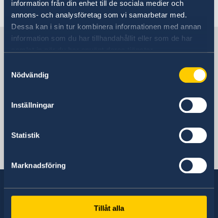
Going to Sweden
information från din enhet till de sociala medier och
Visiting Sweden
annons- och analysföretag som vi samarbetar med.
Apply for a Visa
Moving to someone in Sweden
Dessa kan i sin tur kombinera informationen med annan
Working in Sweden
information som du har tillhandahållit eller som de har
Sweden in Chad
Studying in Sweden
samlat in när du har använt deras tjänster.
Samtyckesval
Sweden's mission
Nödvändig
Inställningar
Uganda, Kampala
Statistik
Swedish consulates
N'Djamena
Marknadsföring
Telephone 1:
+235 63 74 88 49
Tillåt alla
Sweden has diplomatic relations with almost