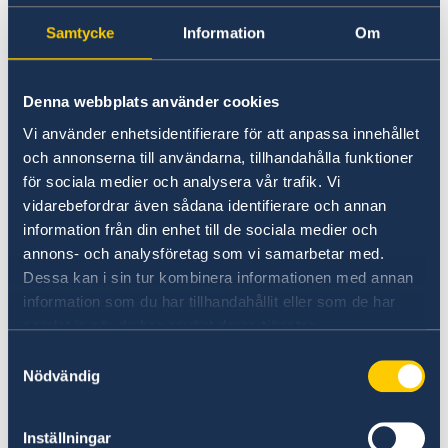
Going to Sweden?
Working in Sweden
Samtycke
Information
Om
Visiting Sweden
Moving to someone in Sweden
Working in Sweden
No local information is currently available.
Denna webbplats använder cookies
Studying in Sweden
Please contact the Embassy for information on
Vi använder enhetsidentifierare för att anpassa innehållet
any local conditions. A link to the Embassy is
och annonserna till användarna, tillhandahålla funktioner
found at the bottom of the page.
för sociala medier och analysera vår trafik. Vi
vidarebefordrar även sådana identifierare och annan
information från din enhet till de sociala medier och
Basic information about: Working in
annons- och analysföretag som vi samarbetar med.
Sweden
Dessa kan i sin tur kombinera informationen med annan
information som du har tillhandahållit eller som de har
Basic information applicable to all countries is
samlat in när du har använt deras tjänster.
available here. In some countries, additional
Samtyckesval
conditions also apply – for more information,
Nödvändig
select a country from the 'Select Country Here'
drop-down list.
Inställningar