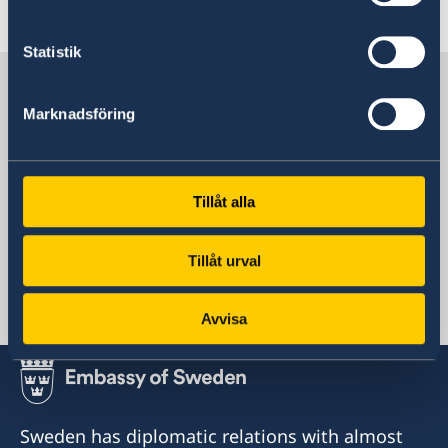
Read more
Statistik
Sweden in Cabo Verde
Marknadsföring
The Embassy
Tillåt alla
Portugal, Lissabon
Tillåt urval
Swedish Consulate
Avvisa
Praia, Kap Verde
Sweden has diplomatic relations with almost