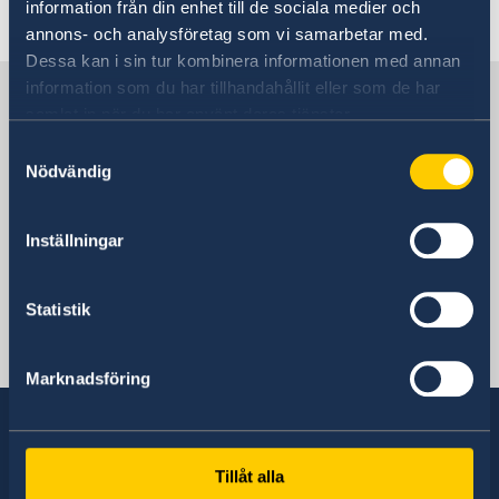
Going to Sweden
information från din enhet till de sociala medier och
Visiting Sweden
annons- och analysföretag som vi samarbetar med.
Moving to someone in Sweden
Dessa kan i sin tur kombinera informationen med annan
Working in Sweden
information som du har tillhandahållit eller som de har
Sweden in Cabo Verde
Studying in Sweden
samlat in när du har använt deras tjänster.
Samtyckesval
The Embassy
Nödvändig
Inställningar
Portugal, Lissabon
Statistik
Swedish Consulate
Praia, Kap Verde
Marknadsföring
Tillåt alla
Sweden has diplomatic relations with almost