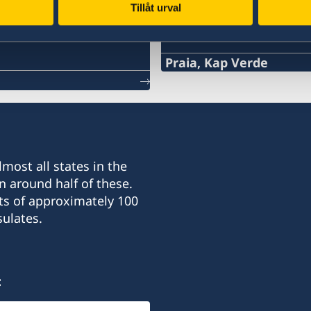
Tillåt urval
Swedish Consulate
Praia, Kap Verde
most all states in the
n around half of these.
ts of approximately 100
ulates.
: