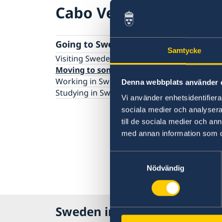
Cabo Verde
Going to Sweden?
Samtycke
Visiting Sweden
Moving to someone in Sweden
Working in Sweden
Denna webbplats använder 
Studying in Sweden
Vi använder enhetsidentifierar
sociala medier och analysera 
till de sociala medier och a
med annan information som du 
Samtyckesval
Nödvändig
Sweden in Cabo Verde