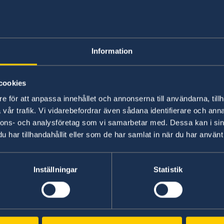
Moving to someon
Information
No local information is currently available. Pl
on any local conditions. A link to the Embassy 
cookies
e för att anpassa innehållet och annonserna till användarna, tillh
Basic information about: Moving to so
vår trafik. Vi vidarebefordrar även sådana identifierare och anna
nnons- och analysföretag som vi samarbetar med. Dessa kan i sin
Basic information applicable to all countries is
har tillhandahållit eller som de har samlat in när du har använt 
additional conditions also apply – for more inf
'Select Country Here' drop-down list.
Inställningar
Statistik
Read more