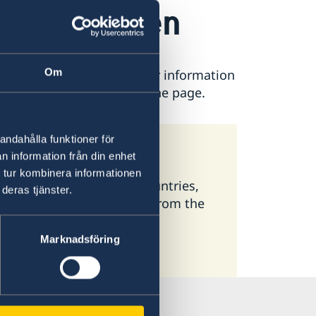
e in Sweden
Om
ease contact the Embassy for information
is found at the bottom of the page.
andahålla funktioner för
meone in Sweden
n information från din enhet
 tur kombinera informationen
 available here. In some countries,
deras tjänster.
ormation, select a country from the
Marknadsföring