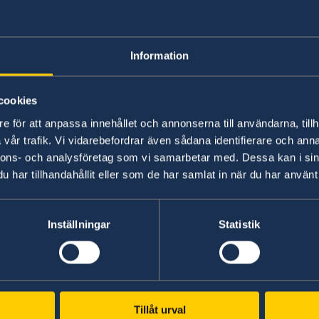
Sweden is represented by the Embassy 
Information
All Burundian nationals and resident permit hol
Schengen Visa to Sweden are directed to hand i
cookies
Belgium in Bujumbura
e för att anpassa innehållet och annonserna till användarna, tillh
vår trafik. Vi vidarebefordrar även sådana identifierare och anna
For more information on how to apply for a Sch
nnons- och analysföretag som vi samarbetar med. Dessa kan i sin
Belgium’s website.
har tillhandahållit eller som de har samlat in när du har använt 
Last updated 17 Nov 2025, 2.55 PM
Inställningar
Statistik
Tillåt urval