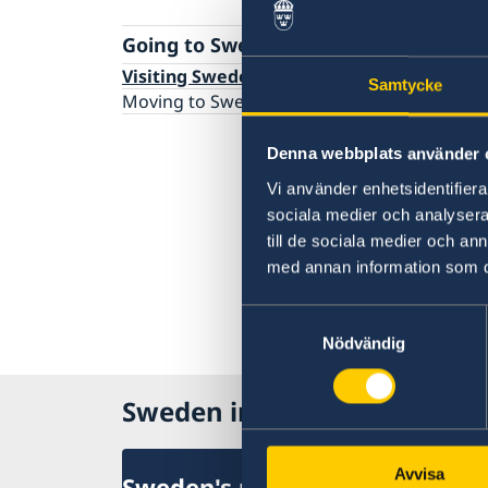
Going to Sweden?
Visiting Sweden
Samtycke
Moving to Sweden
Denna webbplats använder 
Vi använder enhetsidentifierar
sociala medier och analysera 
till de sociala medier och a
med annan information som du 
Samtyckesval
Nödvändig
Sweden in Burundi
Avvisa
Sweden's mission