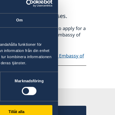
of Belgium in visa cases.
Om
ders in Burundi that wish to apply for a
n their application at the Embassy of
andahålla funktioner för
n information från din enhet
engen Visa please visit the Embassy of
 tur kombinera informationen
deras tjänster.
Marknadsföring
Tillåt alla