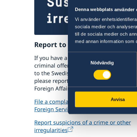
Denna webbplats använder 
Vi använder enhetsidentifierar
sociala medier och analysera 
till de sociala medier och a
med annan information som du 
Report to the MFA
Samtyckesval
If you have a complaint or suspect
Nödvändig
criminal offences or irregularities relat
to the Swedish Foreign Service’s activiti
please report these to the Ministry for
Foreign Affairs.
Avvisa
File a complaint against the Swedish
Foreign Service
Report suspicions of a crime or other
irregularities