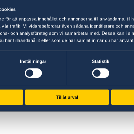
cookies
e för att anpassa innehållet och annonserna till användarna, tillh
vår trafik. Vi vidarebefordrar även sådana identifierare och anna
nnons- och analysföretag som vi samarbetar med. Dessa kan i sin
har tillhandahållit eller som de har samlat in när du har använt 
www.government.se
GD
Visit the official website of the Swedish
Req
Inställningar
Statistik
ed
Government and Government Offices.
era
es,
pe
To government.se
cen
GD
Tillåt urval