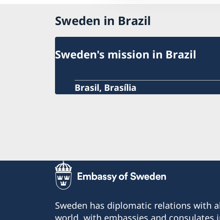
Sweden in Brazil
Sweden's mission in Brazil
Brasil, Brasília
Sweden has diplomatic relations with al
world, with embassies and consulates i