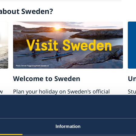
about Sweden?
as que não precisam de visto
l
ncia
Welcome to Sweden
Un
w
Plan your holiday on Sweden's official
Stu
website for tourism and travel
on 
information.
int
Visit Sweden
St
Information