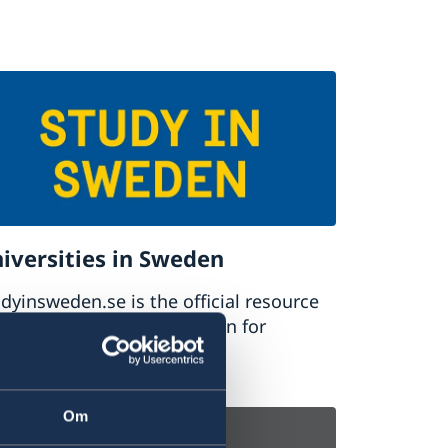
iversities in Sweden
dyinsweden.se is the official resource
higher education in Sweden for
ernational students.
udy in Sweden
Om