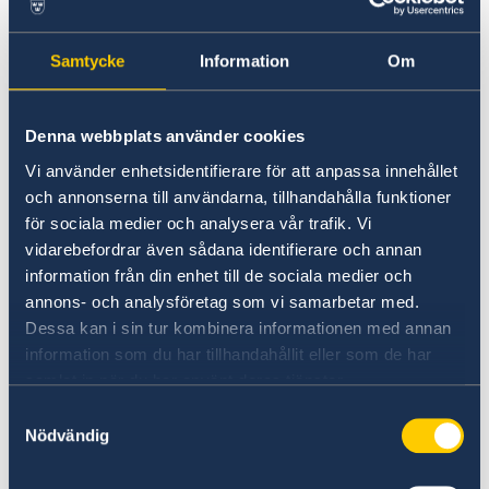
Sweden in images
Going to Sweden?
Entry/Exit System (EES)
Swedish food
Visiting Sweden
Samtycke
Information
Om
Swedish music
Sweden.se
Entry/Exit System (EES)
Important update for non-EU nationals
Visit Sweden for more than 90 days
travelling for a short stay to 29 European
Denna webbplats använder cookies
Visit Sweden up to 90 days during 180 days – apply
countries.
for a visa
Vi använder enhetsidentifierare för att anpassa innehållet
och annonserna till användarna, tillhandahålla funktioner
As of 12 October 2025, the Entry/Exit System
för sociala medier och analysera vår trafik. Vi
will gradually record:
vidarebefordrar även sådana identifierare och annan
information från din enhet till de sociala medier och
• data from the travel document
annons- och analysföretag som vi samarbetar med.
• travel dates
Dessa kan i sin tur kombinera informationen med annan
• biometric data
information som du har tillhandahållit eller som de har
samlat in när du har använt deras tjänster.
In line with EU data protection rules.
Samtyckesval
Nödvändig
Learn more about
Travel to Europe