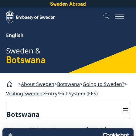
Sweden Abroad
English
Sweden &
Botswana
About Sweden
Botswana
Going to Sweden?
Visiting Sweden
Entry/Exit System (EES)
Botswana
Sweden.se
Entry/Exit System (EES)
Sweden in brief