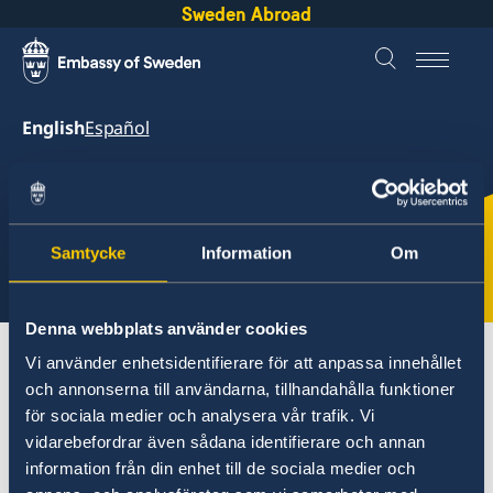
Sweden Abroad
English
Español
Sweden &
Bolivia
Samtycke
Information
Om
Select
here
Denna webbplats använder cookies
About Sweden
Bolivia
Vi använder enhetsidentifierare för att anpassa innehållet
och annonserna till användarna, tillhandahålla funktioner
Development cooperation
för sociala medier och analysera vår trafik. Vi
vidarebefordrar även sådana identifierare och annan
Bolivia
information från din enhet till de sociala medier och