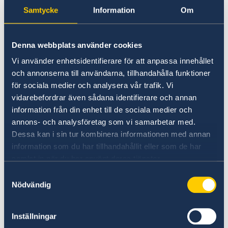
Going to Sweden?
Samtycke
Information
Om
Working in Sweden
Visiting Sweden
Moving to someone in Sweden
Working in Sweden
No local information is currently available.
Denna webbplats använder cookies
Studying in Sweden
Please contact the Embassy for information on
Vi använder enhetsidentifierare för att anpassa innehållet
any local conditions. A link to the Embassy is
och annonserna till användarna, tillhandahålla funktioner
found at the bottom of the page.
för sociala medier och analysera vår trafik. Vi
vidarebefordrar även sådana identifierare och annan
information från din enhet till de sociala medier och
Basic information about: Working in
annons- och analysföretag som vi samarbetar med.
Sweden
Dessa kan i sin tur kombinera informationen med annan
information som du har tillhandahållit eller som de har
samlat in när du har använt deras tjänster.
Basic information applicable to all countries is
available here. In some countries, additional
Samtyckesval
Nödvändig
conditions also apply – for more information,
select a country from the 'Select Country Here'
drop-down list.
Inställningar