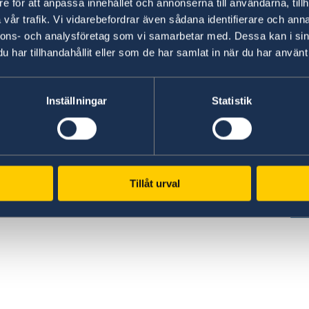
e för att anpassa innehållet och annonserna till användarna, tillh
vår trafik. Vi vidarebefordrar även sådana identifierare och anna
nnons- och analysföretag som vi samarbetar med. Dessa kan i sin
har tillhandahållit eller som de har samlat in när du har använt 
www.government.se
GD
Inställningar
Statistik
Visit the official website of the Swedish
Req
ed
Government and Government Offices.
era
es,
pe
To government.se
cen
Tillåt urval
GD