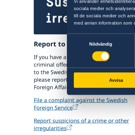
Vi använder enhetsidentifierar
sociala medier och analysera 
till de sociala medier och a
med annan information som du 
Samtyckesval
Report to the MFA
Nödvändig
If you have a complaint or suspect
criminal offences or irregularities relat
to the Swedish Foreign Service’s activiti
please report these to the Ministry for
Avvisa
Foreign Affairs.
File a complaint against the Swedish
Foreign Service
Report suspicions of a crime or other
irregularities