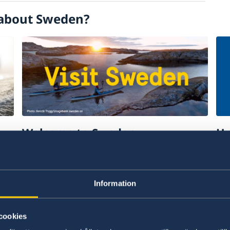
about Sweden?
Welcome to Sweden
Un
w
Plan your holiday on Sweden's official
Stu
website for tourism and travel
on 
information.
int
Information
Visit Sweden
St
cookies