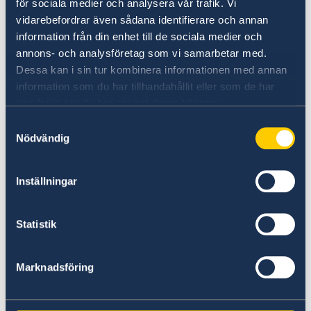
travel to the UK with a Swedish provisional
för sociala medier och analysera vår trafik. Vi
passport
issued by the Swedish Police.
These
vidarebefordrar även sådana identifierare och annan
passports contain biometric information
information från din enhet till de sociala medier och
needed for when travelling with an ETA.
annons- och analysföretag som vi samarbetar med.
Dessa kan i sin tur kombinera informationen med annan
information som du har tillhandahållit eller som de har
Provisional passports issued by Swedish
samlat in när du har använt deras tjänster.
embassies do not contain biometric
Samtyckesval
information, and therefore
you cannot use an
Nödvändig
embassy- issued provisional passport
to
travel to the UK should you require an ETA to
enter the UK.
Inställningar
However, embassy- issued provisional
Statistik
passports can be used to travel from the UK to
Sweden.
Marknadsföring
Last updated 28 Nov 2025, 4.49 PM