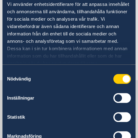
Consular and Migration Fees
Vi använder enhetsidentifierare för att anpassa innehållet
Emergency assistance
och annonserna till användarna, tillhandahålla funktioner
What we can help you with
Passports in South Africa
You pay your consular or migration fee at time
för sociala medier och analysera vår trafik. Vi
What we cannot do
Renewal of passport for adults over 18 in South
Consular and Migration Fees
of your application by using your Visa or
vidarebefordrar även sådana identifierare och annan
Africa
Mastercard.
information från din enhet till de sociala medier och
Renewal of passport for children under 18 in South
annons- och analysföretag som vi samarbetar med.
Africa
Dessa kan i sin tur kombinera informationen med annan
Price list 2026 - June 10.pdf
Emergency passport
information som du har tillhandahållit eller som de har
Swedish Coordination number in South Africa
samlat in när du har använt deras tjänster.
First-time Passport Application for Child
Last updated 10 Jun 2026, 1.38 PM
Samtyckesval
Nödvändig
Sweden in South Africa
Inställningar
Embassy of Sweden
Statistik
South Africa, Pretoria
Marknadsföring