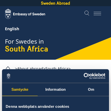
Sweden Abroad
English
For Swedes in
South Africa
About abroad
South Africa
Assistance for Swedes in South Africa
Consular and Migration Fees
Samtycke
Information
Om
South Africa
Assistance for Swedes in South Africa
Denna webbplats använder cookies