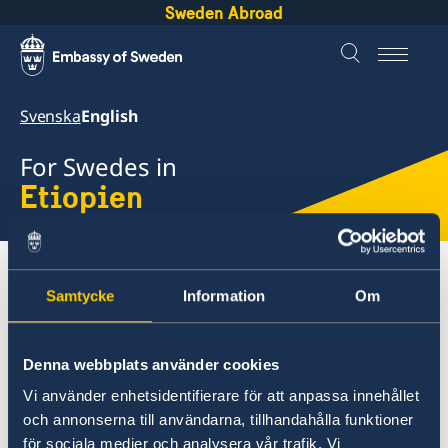
Sweden Abroad
Svenska
English
For Swedes in
Etiopien
About abroad
Etiopien
Samtycke
Information
Om
What documents does the
Denna webbplats använder cookies
Embassy legalise?
Vi använder enhetsidentifierare för att anpassa innehållet
och annonserna till användarna, tillhandahålla funktioner
The Embassy only legalise the following
för sociala medier och analysera vår trafik. Vi