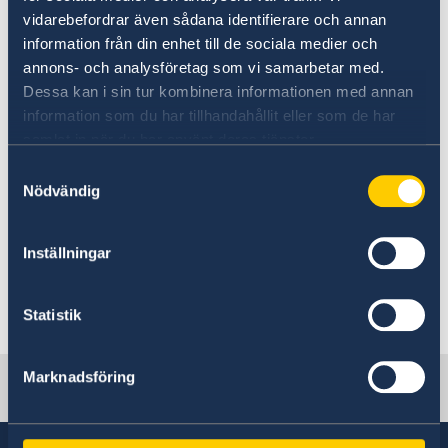
documents:
vidarebefordrar även sådana identifierare och annan
information från din enhet till de sociala medier och
annons- och analysföretag som vi samarbetar med.
*Any documents issued by Swedish Institutions
Dessa kan i sin tur kombinera informationen med annan
and that have been legalised by the Swedish
information som du har tillhandahållit eller som de har
Foreign Ministry.
samlat in när du har använt deras tjänster.
Samtyckesval
*Extracts from the Swedish Populations
Nödvändig
Registry that has been stamp by the Tax
Authority and has been legalised by the
Inställningar
Swedish Foreign Ministry.
Last updated 03 Apr 2018, 4.51 PM
Statistik
Marknadsföring
Sverige i Etiopien