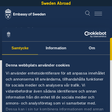
Sweden Abroad
Svenska
English
For Swedes in
Etiopien
Samtycke
Information
Om
Denna webbplats använder cookies
About abroad
Etiopien
Vi använder enhetsidentifierare för att anpassa innehållet
och annonserna till användarna, tillhandahålla funktioner
för sociala medier och analysera vår trafik. Vi
Can I vote in the General
vidarebefordrar även sådana identifierare och annan
Election at the Embassy?
information från din enhet till de sociala medier och
annons- och analysföretag som vi samarbetar med.
Dessa kan i sin tur kombinera informationen med annan
Yes, voting will be availible at the Embassy.