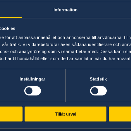
vereinbaren, wenn
Information
Reisepass/Person
cookies
e för att anpassa innehållet och annonserna till användarna, tillh
beantragen will?
vår trafik. Vi vidarebefordrar även sådana identifierare och anna
nnons- och analysföretag som vi samarbetar med. Dessa kan i sin
har tillhandahållit eller som de har samlat in när du har använt 
Ja, bitte verwenden Sie unsere
Online-Terminve
+43 1 217 530.
Inställningar
Statistik
Letzte Aktualisierung 26 Aug. 2019, 14.01
Tillåt urval