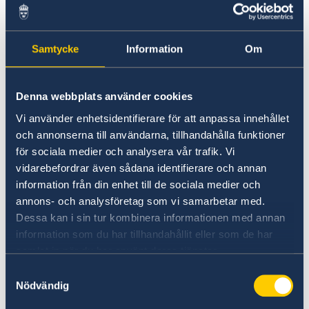
Falls Sie einen gültigen schwedischen
Führerschein besitzen und in Österreich leben,
können Sie Ihren schwedischen Führerschein
Samtycke
Information
Om
verwenden bis er abläuft. Danach sollten Sie
den Führerschein erneuern. Falls Sie sich
dauerhaft in einem Land innerhalb des EWR,
Denna webbplats använder cookies
sowie Österreich, aufhalten, muss der
Vi använder enhetsidentifierare för att anpassa innehållet
Führerschein durch einen Führerschein dieses
och annonserna till användarna, tillhandahålla funktioner
Landes ersetzt werden. Informationen zu den
för sociala medier och analysera vår trafik. Vi
zuständigen Stellen finden Sie
hier
.
vidarebefordrar även sådana identifierare och annan
information från din enhet till de sociala medier och
annons- och analysföretag som vi samarbetar med.
Falls Sie in Schweden Ihren Wohnsitz haben,
Dessa kan i sin tur kombinera informationen med annan
sich jedoch vorübergehend in Österreich
information som du har tillhandahållit eller som de har
befinden, können Sie Ihren schwedischen
samlat in när du har använt deras tjänster.
Führerschein erneuern und bei der
Samtyckesval
schwedischen Botschaft oder bei einem
Nödvändig
Konsulat abholen. Sie können auch telefonisch