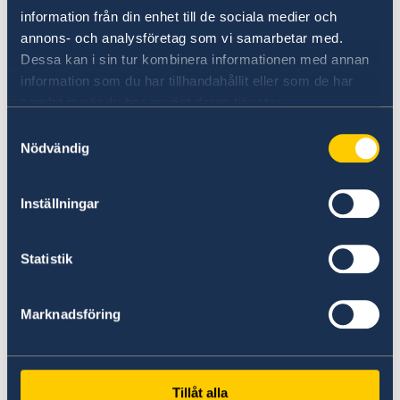
information från din enhet till de sociala medier och
annons- och analysföretag som vi samarbetar med.
Dessa kan i sin tur kombinera informationen med annan
Swedish Foreign Policy Stories
information som du har tillhandahållit eller som de har
samlat in när du har använt deras tjänster.
News, stories and information from the
Samtyckesval
Swedish Ministry for Foreign Affairs.
Nödvändig
Swedish Foreign Policy Stories
Inställningar
Statistik
Marknadsföring
@SweMFA
Tillåt alla