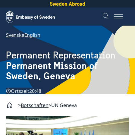
Sweden Abroad
Svenska
English
Permanent Representation
Permanent Mission of
Sweden, Geneva
Ortszeit
20:48
Botschaften
UN Geneva