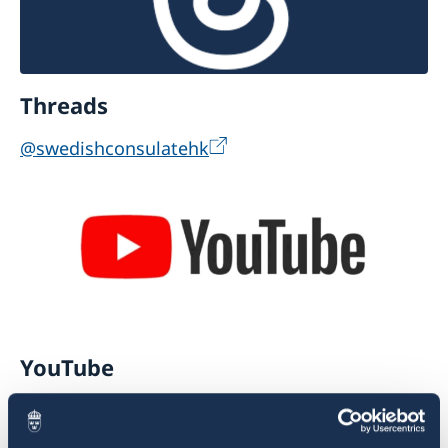
Threads
@swedishconsulatehk
YouTube
@swedishconsulatehk