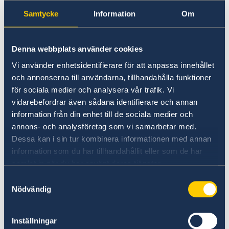
Samtycke
Information
Om
Denna webbplats använder cookies
Vi använder enhetsidentifierare för att anpassa innehållet
och annonserna till användarna, tillhandahålla funktioner
X
för sociala medier och analysera vår trafik. Vi
vidarebefordrar även sådana identifierare och annan
@swedeninhkandmo
information från din enhet till de sociala medier och
annons- och analysföretag som vi samarbetar med.
Möchten Sie mehr über Schweden
Dessa kan i sin tur kombinera informationen med annan
erfahren?
information som du har tillhandahållit eller som de har
samlat in när du har använt deras tjänster.
Samtyckesval
Nödvändig
Inställningar