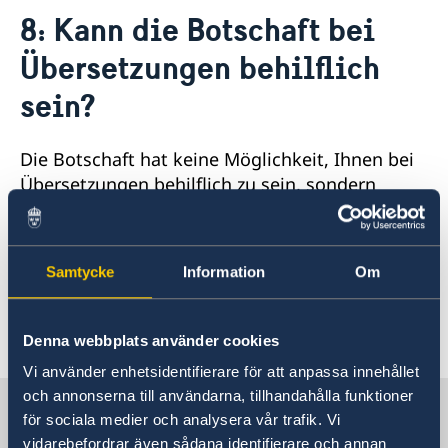
Aktuelles
8: Kann die Botschaft bei
Geänderte Öffnungszeiten
Kontakt & Öffnungszeiten
Übersetzungen behilflich
Wahl 2026
Unsere Konsulate
Über uns
Veranstaltungen
Ansprechpartner für die Medien
sein?
Stellenanzeigen der Botschaft
Die Schwedische Botschaft: Das Gebäude
Schweden in Deutschland
Soziale Medien und Newsletter
Die Botschafterin
Business Sweden
Die Botschaft hat keine Möglichkeit, Ihnen bei
Schwedische Handelskammer und Unternehmen
Übersetzungen behilflich zu sein, sondern
AllBright Stiftung
verweist auf den
Freundschaftsvereine
Bundesverband der Dolmetscher und
Sonstige Vereine
Schwedische Kirchen
Übersetzer BDÜ
Lektorate für Schwedisch in Deutschland
Samtycke
Information
Om
.
Partnerstädte
Schulen
Letzte Aktualisierung 24 Nov. 2020, 11.31
Schwedisch einkaufen
Denna webbplats använder cookies
Deutschland in Schweden
Vi använder enhetsidentifierare för att anpassa innehållet
och annonserna till användarna, tillhandahålla funktioner
Schweden in Deutschland
för sociala medier och analysera vår trafik. Vi
vidarebefordrar även sådana identifierare och annan