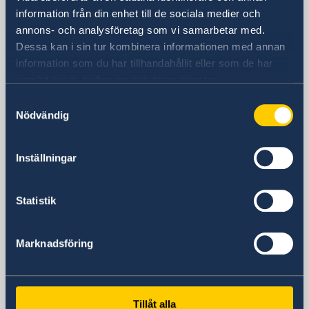
information från din enhet till de sociala medier och
Schwedische Botschaft
annons- och analysföretag som vi samarbetar med.
Dessa kan i sin tur kombinera informationen med annan
BESUCHSADRESSE
information som du har tillhandahållit eller som de har
Rauchstraße 1
samlat in när du har använt deras tjänster.
10787 Berlin
Postanschrift
Samtyckesval
Nödvändig
Schwedische Botschaft
Rauchstraße 1
10787 Berlin
Inställningar
Deutschland
Telefon
Statistik
+49 (0) 30 50 50 60
E-Mail
ambassaden.berlin(a)gov.se
Marknadsföring
Tillåt alla