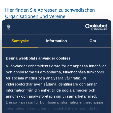
Wahl 2026
Unsere Konsulate
Über uns
Veranstaltungen
Hier finden Sie Adressen zu schwedischen
Ansprechpartner für die Medien
Stellenanzeigen der Botschaft
Die Schwedische Botschaft: Das Gebäude
Organisationen und Vereine
Schweden in Deutschland
Soziale Medien und Newsletter
Die Botschafterin
Business Sweden
Letzte Aktualisierung 02 März 2022, 12.01
Schwedische Handelskammer und Unternehmen
AllBright Stiftung
Samtycke
Information
Om
Freundschaftsvereine
Schweden in Deutschland
Sonstige Vereine
Schwedische Kirchen
Lektorate für Schwedisch in Deutschland
Denna webbplats använder cookies
Partnerstädte
Schwedische Botschaft
Vi använder enhetsidentifierare för att anpassa innehållet
Schulen
och annonserna till användarna, tillhandahålla funktioner
Schwedisch einkaufen
BESUCHSADRESSE
för sociala medier och analysera vår trafik. Vi
Deutschland in Schweden
Rauchstraße 1
vidarebefordrar även sådana identifierare och annan
10787 Berlin
information från din enhet till de sociala medier och
Postanschrift
annons- och analysföretag som vi samarbetar med.
Schwedische Botschaft
Dessa kan i sin tur kombinera informationen med annan
Rauchstraße 1
information som du har tillhandahållit eller som de har