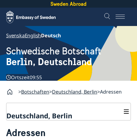
Sweden Abroad
Svenska
English
Deutsch
Schwedische Botschaft
Berlin, Deutschland
Ortszeit
09:55
Botschaften
Deutschland, Berlin
Adressen
Deutschland, Berlin
Aktuelles
Adressen
Geänderte Öffnungszeiten
Kontakt & Öffnungszeiten