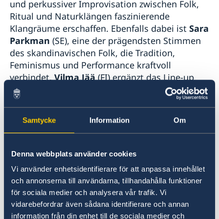
und perkussiver Improvisation zwischen Folk,
Ritual und Naturklängen faszinierende
Klangräume erschaffen. Ebenfalls dabei ist
Sara
Parkman
(SE), eine der prägendsten Stimmen
des skandinavischen Folk, die Tradition,
Feminismus und Performance kraftvoll
verbindet.
Vilma Jää
(FI) ergänzt das Line-up
mit ihrer eigenständigen Mischung aus
traditionellen und zeitgenössischen
Ausdrucksformen. Weitere Künstlerinnen aus
Samtycke
Information
Om
Island und Dänemark folgen.
Zwischen nordischem Folk, experimentellen
Denna webbplats använder cookies
Sounds und starken künstlerischen Positionen
Vi använder enhetsidentifierare för att anpassa innehållet
entsteht ein Abend, der die Themen der
och annonserna till användarna, tillhandahålla funktioner
Ausstellung musikalisch weiterdenkt – offen,
för sociala medier och analysera vår trafik. Vi
kraftvoll und überraschend. Ein Festival für
vidarebefordrar även sådana identifierare och annan
Musikliebhaber·innen, Kulturinteressierte und
information från din enhet till de sociala medier och