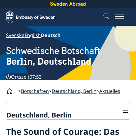
Sweden Abroad
Svenska
English
Deutsch
Schwedische Botschaft
Berlin, Deutschland
Ortszeit
07:53
Botschaften
Deutschland, Berlin
Aktuelles
Deutschland, Berlin
Aktuelles
The Sound of Courage: Das
Geänderte Öffnungszeiten
Kontakt & Öffnungszeiten