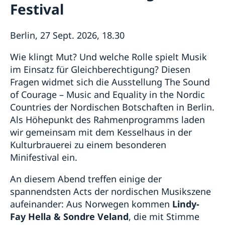
Festival
Wahl 2026
Unsere Konsulate
Über uns
Veranstaltungen
Ansprechpartner für die Medien
Stellenanzeigen der Botschaft
Die Schwedische Botschaft: Das Gebäude
Schweden in Deutschland
Berlin, 27 Sept. 2026, 18.30
Soziale Medien und Newsletter
Die Botschafterin
Business Sweden
Wie klingt Mut? Und welche Rolle spielt Musik
Schwedische Handelskammer und Unternehmen
im Einsatz für Gleichberechtigung? Diesen
AllBright Stiftung
Fragen widmet sich die Ausstellung
The Sound
Freundschaftsvereine
of Courage – Music and Equality in the Nordic
Sonstige Vereine
Schwedische Kirchen
Countries
der Nordischen Botschaften in Berlin.
Lektorate für Schwedisch in Deutschland
Als Höhepunkt des Rahmenprogramms laden
Partnerstädte
wir gemeinsam mit dem Kesselhaus in der
Schulen
Kulturbrauerei zu einem besonderen
Schwedisch einkaufen
Minifestival ein.
Deutschland in Schweden
An diesem Abend treffen einige der
spannendsten Acts der nordischen Musikszene
aufeinander: Aus Norwegen kommen
Lindy-
Fay Hella & Sondre Veland
, die mit Stimme