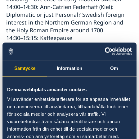
14:00–14:30: Ann-Catrien Federhaff (Kiel):
Diplomatic or just Personal? Swedish foreign
interest in the Northern German Region and
the Holy Roman Empire around 1700
14:30–15:15: Kaffeepause
15:15–15:45: Martin Almbjär (Umeå): The Age of
Liberty Riksdag and Sweden’s German
Possessions
15:45–16:15: Nils Ahlberg (Stockholm): Town-
Samtycke
Information
Om
planning in the 16th and 17th Centuries:
Sweden-Finland versus the Provinces?
Denna webbplats använder cookies
16:15–17:00: Beate-Christine Fiedler and Lukas
Weichert (Stade): Die Städte in Bremen-Verden
Vi använder enhetsidentifierare för att anpassa innehållet
in der Schwedenzeit 1648–1719
och annonserna till användarna, tillhandahålla funktioner
för sociala medier och analysera vår trafik. Vi
18:30–19:30: Dorothée Goetze (Sundsvall): Die
vidarebefordrar även sådana identifierare och annan
Städte als Teil des schwedischen
information från din enhet till de sociala medier och
Herrschaftsbereiches und als Teil des Heiligen
annons- och analysföretag som vi samarbetar med.
Römischen Reiches: Fragen, Themen,