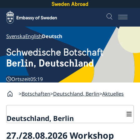
Sweden Abroad
Svenska
English
Deutsch
Schwedische Botschaft
Berlin, Deutschland
Ortszeit
05:19
Botschaften
Deutschland, Berlin
Aktuelles
Deutschland, Berlin
Aktuelles
27./28.08.2026 Workshop
Geänderte Öffnungszeiten
Kontakt & Öffnungszeiten