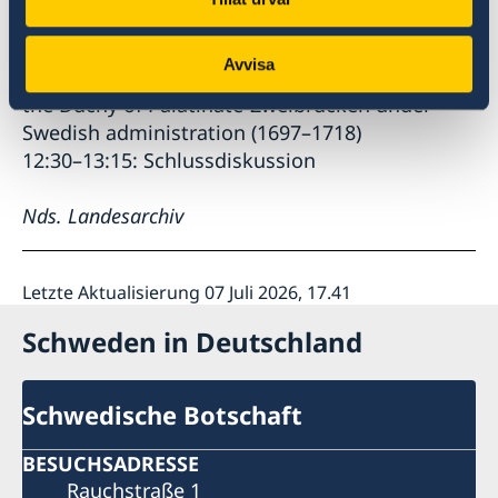
Beginn des 17. Jahrhunderts
12:00–12:30: Haik Porada (Bamberg):
Avvisa
Observations on the development of cities in
the Duchy of Palatinate-Zweibrücken under
Swedish administration (1697–1718)
12:30–13:15: Schlussdiskussion
Nds. Landesarchiv
Letzte Aktualisierung 07 Juli 2026, 17.41
Schweden in Deutschland
Schwedische Botschaft
BESUCHSADRESSE
Rauchstraße 1