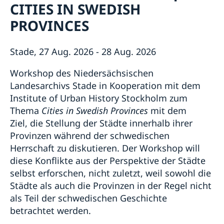
CITIES IN SWEDISH
Wahl 2026
Unsere Konsulate
Über uns
Veranstaltungen
PROVINCES
Ansprechpartner für die Medien
Stellenanzeigen der Botschaft
Die Schwedische Botschaft: Das Gebäude
Schweden in Deutschland
Soziale Medien und Newsletter
Die Botschafterin
Business Sweden
Stade, 27 Aug. 2026 - 28 Aug. 2026
Schwedische Handelskammer und Unternehmen
AllBright Stiftung
Workshop des Niedersächsischen
Landesarchivs Stade in Kooperation mit dem
Freundschaftsvereine
Institute of Urban History Stockholm zum
Sonstige Vereine
Schwedische Kirchen
Thema
Cities in Swedish Provinces
mit dem
Lektorate für Schwedisch in Deutschland
Ziel, die Stellung der Städte innerhalb ihrer
Partnerstädte
Schulen
Provinzen während der schwedischen
Schwedisch einkaufen
Herrschaft zu diskutieren. Der Workshop will
Deutschland in Schweden
diese Konflikte aus der Perspektive der Städte
selbst erforschen, nicht zuletzt, weil sowohl die
Städte als auch die Provinzen in der Regel nicht
als Teil der schwedischen Geschichte
betrachtet werden.