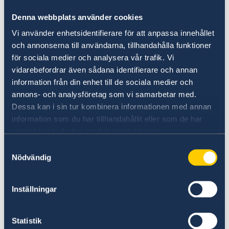
Ländern und ihren autonomen Regionen,
Denna webbplats använder cookies
Grönland, die Färöer und Åland – darunter
Ane
Brun, AURORA, AySay, Björk, Fever Ray, Girl
Vi använder enhetsidentifierare för att anpassa innehållet
in Red, Hildur Guðnadóttir, Laufey, Mari
och annonserna till användarna, tillhandahålla funktioner
Boine, Sofia Jannok, Tarja Turunen
und
Zara
för sociala medier och analysera vår trafik. Vi
Larsson
.
vidarebefordrar även sådana identifierare och annan
information från din enhet till de sociala medier och
Eine Gemeinschaftsproduktion der Nordischen
annons- och analysföretag som vi samarbetar med.
Botschaften in Berlin, unterstützt vom
Dessa kan i sin tur kombinera informationen med annan
Nordischen Ministerrat.
information som du har tillhandahållit eller som de har
samlat in när du har använt deras tjänster.
Rahmenprogramm mit Fachseminar und
Samtyckesval
Konzerten im Felleshus der Nordischen
Nödvändig
Botschaften und in der Berliner Kulturbrauerei.
Inställningar
Nordische Botschaften
Felleshus
Rauchstr. 1
Statistik