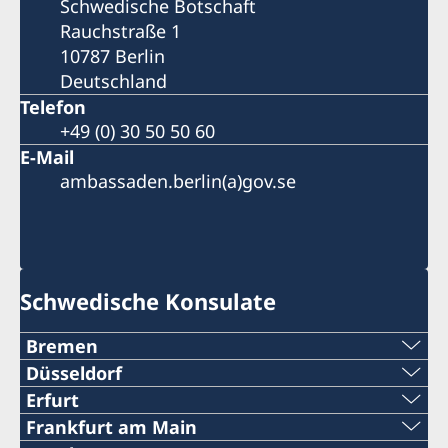
Schwedische Botschaft
Rauchstraße 1
10787 Berlin
Deutschland
Telefon
+49 (0) 30 50 50 60
E-Mail
ambassaden.berlin(a)gov.se
Schwedische Konsulate
Bremen
Telefon:
Düsseldorf
Telefon:
Erfurt
+49 (0)421-32 88 11 340
Telefon:
Frankfurt am Main
+49 (0)211-545 710 00