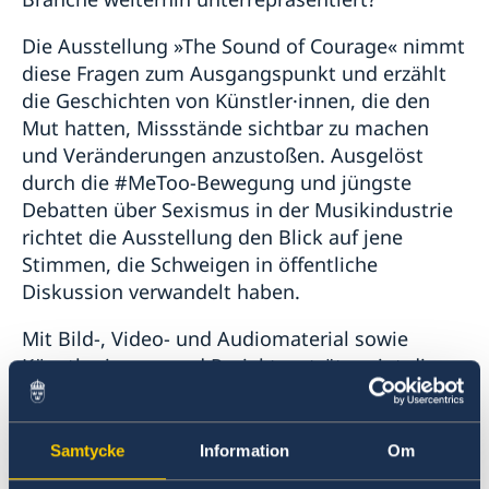
Die Ausstellung »The Sound of Courage« nimmt
diese Fragen zum Ausgangspunkt und erzählt
die Geschichten von Künstler·innen, die den
Mut hatten, Missstände sichtbar zu machen
und Veränderungen anzustoßen. Ausgelöst
durch die #MeToo-Bewegung und jüngste
Debatten über Sexismus in der Musikindustrie
richtet die Ausstellung den Blick auf jene
Stimmen, die Schweigen in öffentliche
Diskussion verwandelt haben.
Mit Bild-, Video- und Audiomaterial sowie
Künstler·innen- und Projektporträts zeigt die
Ausstellung eindrucksvoll, wie Musik zu einem
Instrument gesellschaftlicher Veränderung
werden kann. Sie versammelt dabei Projekte
Samtycke
Information
Om
und Künstler·innen aus allen fünf Nordischen