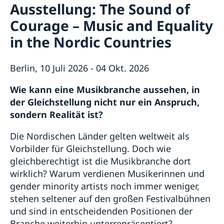
Ausstellung: The Sound of
Wahl 2026
Unsere Konsulate
Über uns
Veranstaltungen
Courage – Music and Equality
Ansprechpartner für die Medien
Stellenanzeigen der Botschaft
Die Schwedische Botschaft: Das Gebäude
Schweden in Deutschland
Soziale Medien und Newsletter
in the Nordic Countries
Die Botschafterin
Business Sweden
Schwedische Handelskammer und Unternehmen
Berlin, 10 Juli 2026 - 04 Okt. 2026
AllBright Stiftung
Freundschaftsvereine
Wie kann eine Musikbranche aussehen, in
Sonstige Vereine
Schwedische Kirchen
der Gleichstellung nicht nur ein Anspruch,
Lektorate für Schwedisch in Deutschland
sondern Realität ist?
Partnerstädte
Schulen
Die Nordischen Länder gelten weltweit als
Schwedisch einkaufen
Vorbilder für Gleichstellung. Doch wie
Deutschland in Schweden
gleichberechtigt ist die Musikbranche dort
wirklich? Warum verdienen Musikerinnen und
gender minority artists noch immer weniger,
stehen seltener auf den großen Festivalbühnen
und sind in entscheidenden Positionen der
Branche weiterhin unterrepräsentiert?