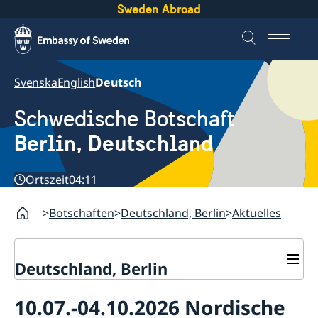
Sweden Abroad
Svenska
English
Deutsch
Schwedische Botschaft
Berlin, Deutschland
Ortszeit
04:11
Botschaften
Deutschland, Berlin
Aktuelles
Deutschland, Berlin
Aktuelles
10.07.-04.10.2026 Nordische
Geänderte Öffnungszeiten
Kontakt & Öffnungszeiten