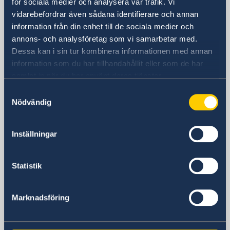
för sociala medier och analysera vår trafik. Vi
Schweden in Deutschland
vidarebefordrar även sådana identifierare och annan
information från din enhet till de sociala medier och
annons- och analysföretag som vi samarbetar med.
Schwedische Botschaft
Dessa kan i sin tur kombinera informationen med annan
information som du har tillhandahållit eller som de har
BESUCHSADRESSE
samlat in när du har använt deras tjänster.
Rauchstraße 1
Samtyckesval
10787 Berlin
Nödvändig
Postanschrift
Schwedische Botschaft
Rauchstraße 1
Inställningar
10787 Berlin
Deutschland
Statistik
Telefon
+49 (0) 30 50 50 60
E-Mail
Marknadsföring
ambassaden.berlin(a)gov.se