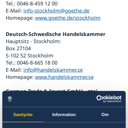
Tel.: 0046-8-459 12 00
E-Mail:
info-stockholm@goethe.de
Homepage:
www.goethe.de/stockholm
Deutsch-Schwedische Handelskammer
Hauptsitz - Stockholm:
Box 27104
S-102 52 Stockholm
Tel.: 0046-8-665 18 00
E-Mail:
info@handelskammer.se
Homepage:
www.handelskammer.se
German Trade & Invest GmbH - gtai
Box 27104
S-102 52 Stockholm
Tel.: 0046-8-665 18 72
Samtycke
Information
Om
Homepage:
www.gtai.de