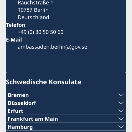
Rauchstraße 1
10787 Berlin
Deutschland
Telefon
+49 (0) 30 50 50 60
E-Mail
ambassaden.berlin(a)gov.se
Schwedische Konsulate
Bremen
Telefon:
Düsseldorf
Telefon:
Erfurt
+49 (0)421-32 88 11 340
Telefon:
Frankfurt am Main
+49 (0)211-545 710 00
Telefon:
Hamburg
E-Mail:
+49 (0)361-211 799 82