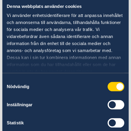
Denna webbplats använder cookies
ARD German Radio & TV
Studio Stockholm | NDR
Vi använder enhetsidentifierare för att anpassa innehållet
Linnégatan 87A
och annonserna till användarna, tillhandahålla funktioner
Box 24053
för sociala medier och analysera vår trafik. Vi
vidarebefordrar även sådana identifierare och annan
10451 Stockholm
information från din enhet till de sociala medier och
Tel.: 0046-8-54 56 63 30
annons- och analysföretag som vi samarbetar med.
E-Mail:
ard.tv.stockholm@ndr.de
&
Dessa kan i sin tur kombinera informationen med annan
ard.radio.stockholm@ndr.de
information som du har tillhandahållit eller som de har
samlat in när du har använt deras tjänster.
Deutsche Schule Stockholm
Samtyckesval
Karlavägen 25
Nödvändig
114 31 Stockholm
Tel.: +46 (0)8 409 194 00
E-Mail:
dss@tyskaskolan.se
Inställningar
Homepage:
www.tyskaskolan.se
Statistik
Deutsche Gesellschaft zu Stockholm