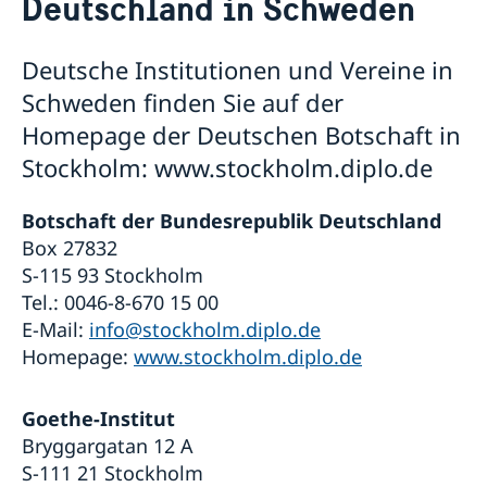
Deutschland in Schweden
Geänderte Öffnungszeiten
Kontakt & Öffnungszeiten
Wahl 2026
Unsere Konsulate
Über uns
Veranstaltungen
Deutsche Institutionen und Vereine in
Ansprechpartner für die Medien
Stellenanzeigen der Botschaft
Die Schwedische Botschaft: Das Gebäude
Schweden in Deutschland
Schweden finden Sie auf der
Soziale Medien und Newsletter
Die Botschafterin
Business Sweden
Homepage der Deutschen Botschaft in
Schwedische Handelskammer und Unternehmen
Stockholm: www.stockholm.diplo.de
AllBright Stiftung
Freundschaftsvereine
Botschaft der Bundesrepublik Deutschland
Sonstige Vereine
Schwedische Kirchen
Box 27832
Lektorate für Schwedisch in Deutschland
S-115 93 Stockholm
Partnerstädte
Tel.: 0046-8-670 15 00
Schulen
E-Mail:
info@stockholm.diplo.de
Schwedisch einkaufen
Homepage:
www.stockholm.diplo.de
Deutschland in Schweden
Goethe-Institut
Bryggargatan 12 A
S-111 21 Stockholm