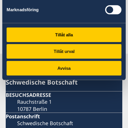
Postbox 1010
Marknadsföring
18121 Lidingö
E-Mail:
info@deutschegesellschaft.se
Homepage:
www.deutschegesellschaft.se
Tillåt alla
Letzte Aktualisierung 05 Feb. 2024, 10.33
Tillåt urval
Schweden in Deutschland
Avvisa
Schwedische Botschaft
BESUCHSADRESSE
Rauchstraße 1
10787 Berlin
Postanschrift
Schwedische Botschaft